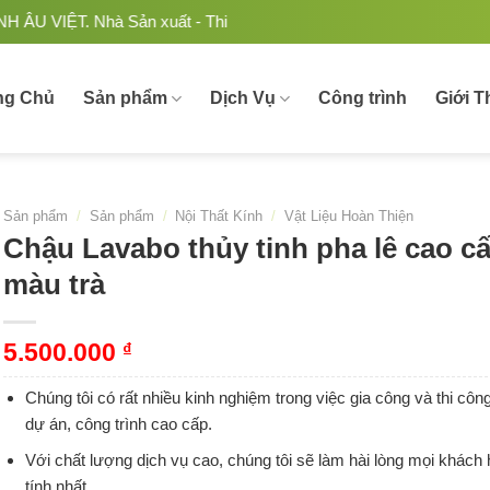
hà Sản xuất - Thi công Nhôm kính uy tín, chất lượng tại Việt 
ng Chủ
Sản phẩm
Dịch Vụ
Công trình
Giới T
Sản phẩm
/
Sản phẩm
/
Nội Thất Kính
/
Vật Liệu Hoàn Thiện
Chậu Lavabo thủy tinh pha lê cao c
màu trà
5.500.000
₫
Chúng tôi có rất nhiều kinh nghiệm trong việc gia công và thi cô
dự án, công trình cao cấp.
Với chất lượng dịch vụ cao, chúng tôi sẽ làm hài lòng mọi khách
tính nhất.