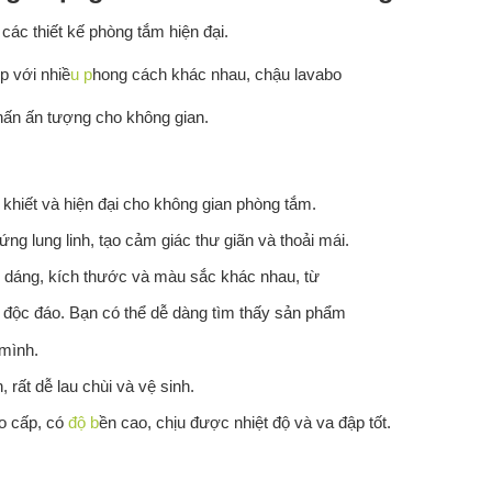
các thiết kế phòng tắm hiện đại.
p với nhiề
u p
hong cách khác nhau, chậu lavabo
nhấn ấn tượng cho không gian.
 khiết và hiện đại cho không gian phòng tắm.
ng lung linh, tạo cảm giác thư giãn và thoải mái.
u dáng, kích thước và màu sắc khác nhau, từ
, độc đáo. Bạn có thể dễ dàng tìm thấy sản phẩm
mình.
rất dễ lau chùi và vệ sinh.
ao cấp, có
độ b
ền cao, chịu được nhiệt độ và va đập tốt.