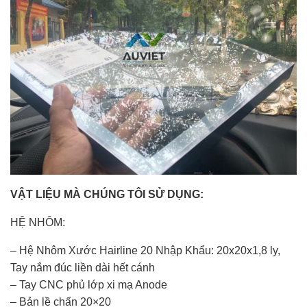
VẬT LIỆU MÀ CHÚNG TÔI SỬ DỤNG:
HỆ NHÔM:
– Hệ Nhôm Xước Hairline 20 Nhập Khẩu: 20x20x1,8 ly,
Tay nắm đúc liền dài hết cánh
– Tay CNC phủ lớp xi mạ Anode
– Bản lề chấn 20×20