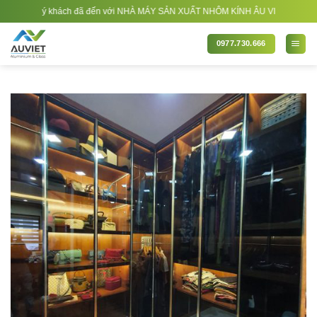
Bỏ
uý khách đã đến với NHÀ MÁY SẢN XUẤT NHÔM KÍNH ÂU VIỆT. Nhà Sản xuất - Thi 
qua
nội
0977.730.666
dung