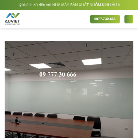
Bỏ
ng quý khách đã đến với NHÀ MÁY SẢN XUẤT NHÔM KÍNH ÂU VIỆT. Nhà Sản xuất - T
qua
nội
0977.730.666
dung