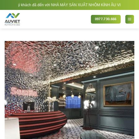
Bỏ
khách đã đến với NHÀ MÁY SẢN XUẤT NHÔM KÍNH ÂU VIỆT. Nhà Sản xuất - Thi côn
qua
nội
0977.730.666
dung