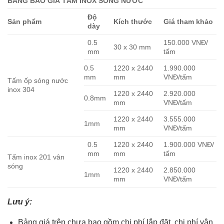
BẢNG BÁO GIÁ TẤM INOX SÓNG NƯỚC
Độ
Sản phẩm
Kích thước
Giá tham khảo
dày
0.5
150.000 VNĐ/
30 x 30 mm
mm
tấm
0.5
1220 x 2440
1.990.000
mm
mm
VNĐ/tấm
Tấm ốp sóng nước
inox 304
1220 x 2440
2.920.000
0.8mm
mm
VNĐ/tấm
1220 x 2440
3.555.000
1mm
mm
VNĐ/tấm
0.5
1220 x 2440
1.900.000 VNĐ/
mm
mm
tấm
Tấm inox 201 vân
sóng
1220 x 2440
2.850.000
1mm
mm
VNĐ/tấm
Lưu ý:
Bảng giá trên chưa bao gồm chi phí lắp đặt, chi phí vận